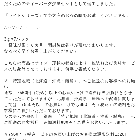
だくためのティーバッグ少量セットとして誕生しました。
「ライトシリーズ」で壱之庄のお茶の味をお試しくださいませ。
∴‥∵‥∴‥∵‥∴‥
3ｇ×7パック
（賞味期限：６カ月 開封後は香りが薄れてまいります。
なるべく早くお召し上がりください）
こちらの商品はサイズ・形状の都合により、包装および熨斗サービ
スの対象外となっております。何卒ご容赦ください。
※「特定地域（北海道・沖縄・離島）」へご配送のお客様へのお願
い
通常、7560円（税込）以上のお買い上げで送料は当店負担とさせ
ていただいておりますが、北海道、沖縄県、離島への配送に関しま
しては、7560円以上のお買い上げでも880 円（税込）の送料をお
客様にご負担いただいております。
システムの都合上、別途、「特定地域（北海道・沖縄・離島）」へ
ご配送のお客様用 追加送料880円もご購入お願いいたします。
※7560円（税込）以下のお買い上げのお客様は通常送料1320円