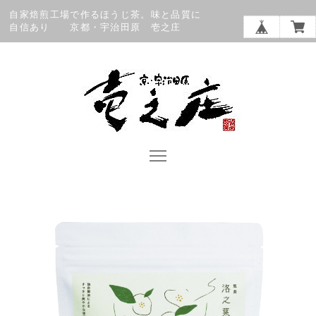
自家焙煎工場で作るほうじ茶。味と品質に
自信あり 京都・宇治田原 壱之庄